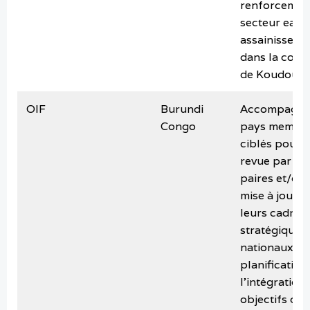
renforcemen
secteur eau 
assainisseme
dans la com
de Koudoug
OIF
Burundi
Accompagner
Congo
pays membr
ciblés pour 
revue par les
paires et/ou
mise à jour d
leurs cadres
stratégiques
nationaux de
planification
l’intégration
objectifs de