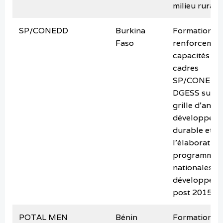
milieu rural
SP/CONEDD
Burkina
Formation su
Faso
renforcemen
capacités de
cadres
SP/CONEDD 
DGESS sur la
grille d’anal
développem
durable et s
l’élaboration
programmes
nationales d
développem
post 2015
POTAL MEN
Bénin
Formation su