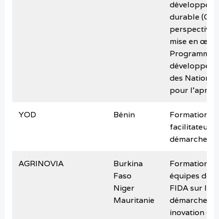
développem
durable (OD
perspective d
mise en œuv
Programme 
développem
des Nations 
pour l’après
YOD
Bénin
Formation d
facilitateurs 
démarche T
AGRINOVIA
Burkina
Formation d
Faso
équipes de p
Niger
FIDA sur la
Mauritanie
démarche de
inovation en