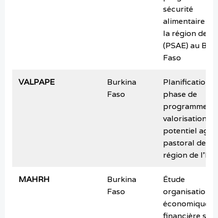
sécurité
alimentaire da
la région de l’e
(PSAE) au Bur
Faso
VALPAPE
Burkina
Planification d
Faso
phase de
programme d
valorisation d
potentiel agro
pastoral de la
région de l’Est
MAHRH
Burkina
Étude
Faso
organisationne
économique e
financière sur 