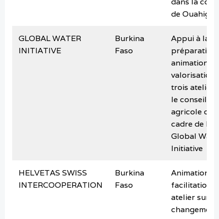
dans la co
de Ouahigo
GLOBAL WATER
Burkina
Appui à la
INITIATIVE
Faso
préparation,
animation et
valorisation 
trois ateliers
le conseil
agricole dan
cadre de la
Global Wate
Initiative
HELVETAS SWISS
Burkina
Animation et
INTERCOOPERATION
Faso
facilitation 
atelier sur le
changement