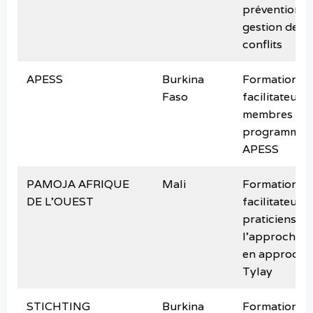
prévention et
gestion des
conflits
APESS
Burkina
Formation d
Faso
facilitateurs
membres du
programme
APESS
PAMOJA AFRIQUE
Mali
Formation d
DE L’OUEST
facilitateurs 
praticiens de
l’approche R
en approche
Tylay
STICHTING
Burkina
Formation d