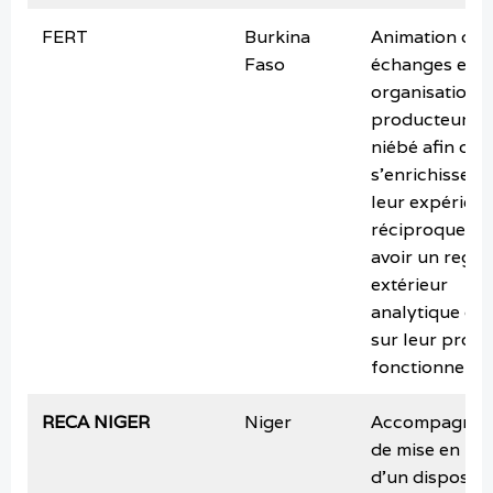
FERT
Burkina
Animation des
Faso
échanges entr
organisations
producteurs 
niébé afin qu’i
s’enrichissent
leur expérien
réciproques e
avoir un regar
extérieur
analytique de 
sur leur prop
fonctionnemen
RECA NIGER
Niger
Accompagnem
de mise en pl
d’un dispositif