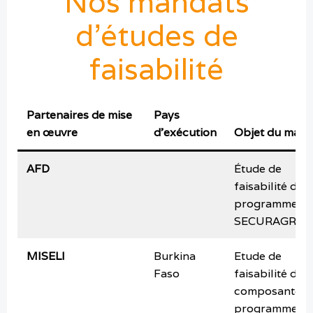
Nos mandats
d’études de
faisabilité
Partenaires de mise
Pays
en œuvre
d’exécution
Objet du mand
AFD
Étude de
faisabilité du
programme
SECURAGRI
MISELI
Burkina
Etude de
Faso
faisabilité de l
composante 5
programme d