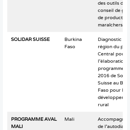
des outils de
conseil de ges
de producteu
maraîchers
SOLIDAR SUISSE
Burkina
Diagnostic dan
Faso
région du pla
Central pour
l’élaboration 
programme 2
2016 de Solid
Suisse au Bur
Faso pour le v
développeme
rural
PROGRAMME AVAL
Mali
Accompagnem
MALI
de l’autodiagn