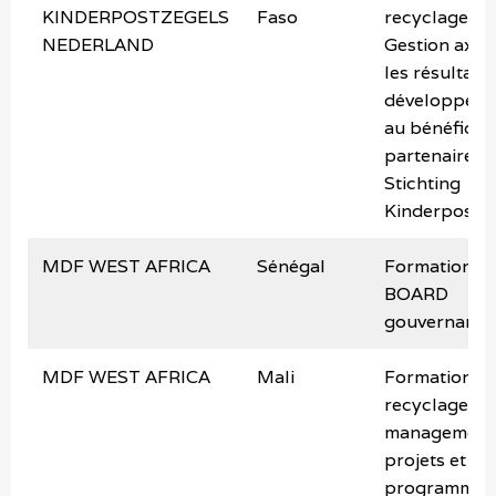
KINDERPOSTZEGELS
Faso
recyclage sur
NEDERLAND
Gestion axée
les résultats
développem
au bénéfice 
partenaires 
Stichting
Kinderpostz
MDF WEST AFRICA
Sénégal
Formation
BOARD
gouvernance
MDF WEST AFRICA
Mali
Formation
recyclage sur
management
projets et
programmes