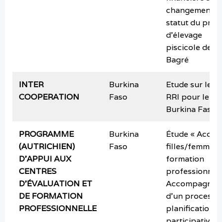
changement d
statut du proje
d’élevage
piscicole de
Bagré
INTER
Burkina
Etude sur les 
COOPERATION
Faso
RRI pour le
Burkina Faso
PROGRAMME
Burkina
Étude « Accès
(AUTRICHIEN)
Faso
filles/femmes 
D’APPUI AUX
formation
CENTRES
professionnell
D’ÉVALUATION ET
Accompagnem
DE FORMATION
d’un processu
PROFESSIONNELLE
planification,
participative d