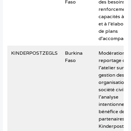
Faso
des besoins e
renforcement
capacités à in
et à l’élaborat
de plans
d’accompagn
KINDERPOSTZEGLS
Burkina
Modération et
Faso
reportage de
l’atelier sur la
gestion des
organisation d
société civile e
l’analyse
intentionnel a
bénéfice des
partenaires d
Kinderpostzeg