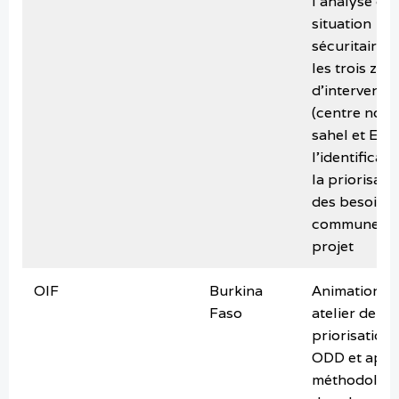
l’analyse de 
situation
sécuritaire 
les trois zon
d’interventi
(centre nord
sahel et Est),
l’identificati
la priorisati
des besoins 
communes 
projet
OIF
Burkina
Animation d
Faso
atelier de
priorisation
ODD et appu
méthodolog