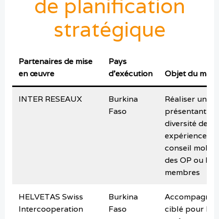
de planification
stratégique
Partenaires de mise
Pays
en œuvre
d’exécution
Objet du man
INTER RESEAUX
Burkina
Réaliser une f
Faso
présentant la
diversité des
expériences d
conseil mobili
des OP ou leu
membres
HELVETAS Swiss
Burkina
Accompagnem
Intercooperation
Faso
ciblé pour le