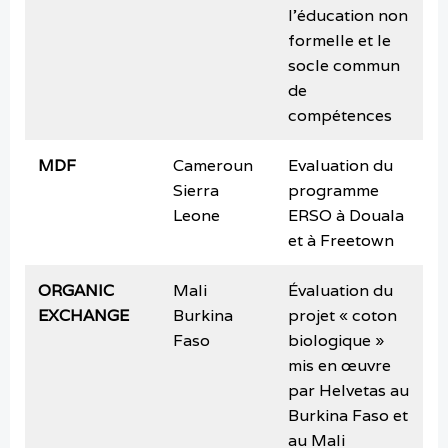
l’éducation non
formelle et le
socle commun
de
compétences
MDF
Cameroun
Evaluation du
s
Sierra
programme
2
Leone
ERSO à Douala
et à Freetown
ORGANIC
Mali
Évaluation du
m
EXCHANGE
Burkina
projet « coton
Faso
biologique »
mis en œuvre
par Helvetas au
Burkina Faso et
au Mali