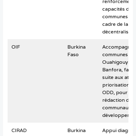
renforcement
capacités des
communes dan
cadre de la
décentralisati
OIF
Burkina
Accompagner 
Faso
communes de
Ouahigouya et
Banfora, faisa
suite aux ateli
priorisations 
ODD, pour la
rédaction des
communaux d
développeme
CIRAD
Burkina
Appui diagnos