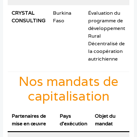
CRYSTAL
Burkina
Évaluation du
n
CONSULTING
Faso
programme de
2
développement
Rural
Décentralisé de
la coopération
autrichienne
Nos mandats de
capitalisation
Partenaires de
Pays
Objet du
mise en œuvre
d’exécution
mandat