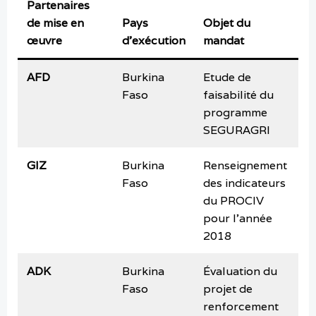
Partenaires
de mise en
Pays
Objet du
œuvre
d’exécution
mandat
D
AFD
Burkina
Etude de
o
Faso
faisabilité du
2
programme
SEGURAGRI
GIZ
Burkina
Renseignement
d
Faso
des indicateurs
2
du PROCIV
pour l’année
2018
ADK
Burkina
Évaluation du
j
Faso
projet de
2
renforcement