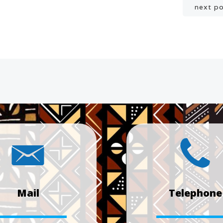
Post
next p
navigation
Mail
Telephone