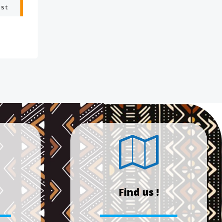
ost
Find us !