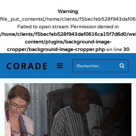
Warning
:
file_put_contents(/home/clients/f5becfeb528f943daf0
Failed to open stream: Permission denied in
/home/clients/f5becfeb528f943daf0616ca15f7d6d0/we
content/plugins/background-image-
cropper/background-image-cropper.php
on line
30
Aller
CORADE
au
contenu