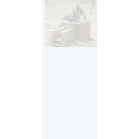
Quelques résultats au 31
décembre 2020
Augmentation et sécurisation des espaces de
production grâce à la réhabilitation de barrages